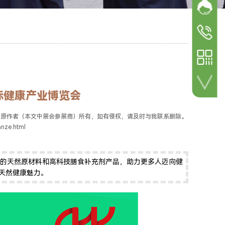
网站客
加微信 咨询详情！
参展
参观咨询
18600498
参展咨询
18600498
际健康产业博览会
扫一扫 关注公众号！
归原作者（本文中展会参展商）所有，如有侵权，请及时与我联系删除。
ze.html
独特的天然原材料和高科技膳食补充剂产品，助力更多人迈向健
的天然健康魅力。