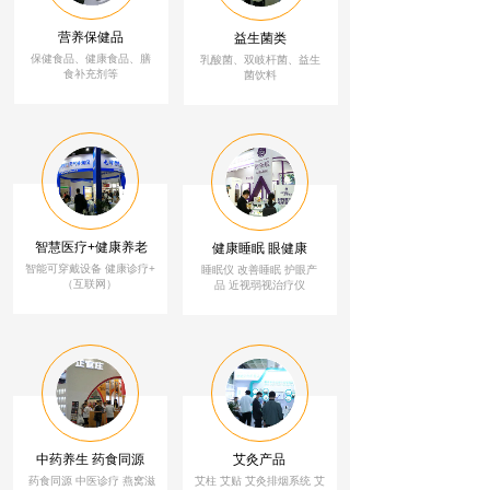
营养保健品
益生菌类
保健食品、健康食品、膳
乳酸菌、双岐杆菌、益生
食补充剂等
菌饮料
智慧医疗+健康养老
健康睡眠 眼健康
智能可穿戴设备 健康诊疗+
睡眠仪 改善睡眠
护
眼
产
（互联网）
品 近视弱视治疗仪
中药养生 药食同源
艾灸产品
药食同源 中医诊疗 燕窝滋
艾柱 艾贴 艾灸排烟系统 艾