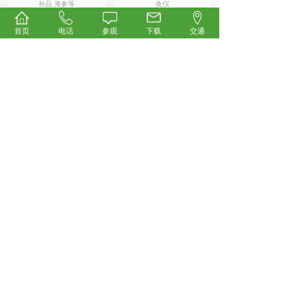
补品 海参等
灸仪
首页
电话
参观
下载
交通
News/
展会新闻
开幕倒计时！2026第35届中国国际健康产业博览会
4.23重磅启幕，科技创新领航万亿大健康蓝海！
承载行业厚望、汇聚全产业链资源，被誉为
大健康产业“风向标”与“晴雨表”的2026第35
届中国国际健康产业博览会
【详细】
2026-04-22
群雄逐鹿！众多微高压氧舱企业强势集结，抢占万
亿科技氧生新风口！
本届展会汇聚众多展商与观众，涵盖营养保
健、药食同源、中医药养生、AI智慧医疗、
康复理疗、氢健康产品、健康饮用水
【详细】
2026-04-22
邀您共启数字中医新时代！中科尚易AI循经机器人
将亮相2026第35届中国国际健康产业博览会
2026年4月23—25日，中科尚易将携其AI循
经机器人重磅亮相第35届中国国际健康产业
博览会。这场汇聚大健康
【详细】