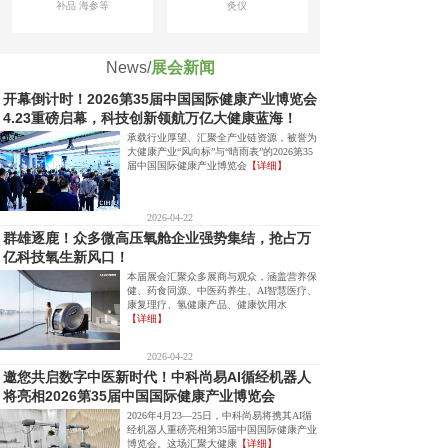
补品 海参等
灸仪
News/
展会新闻
开幕倒计时！2026第35届中国国际健康产业博览会
4.23重磅启幕，科技创新领航万亿大健康蓝海！
承载行业厚望、汇聚全产业链资源，被誉为
大健康产业“风向标”与“晴雨表”的2026第35
届中国国际健康产业博览会
【详细】
2026-04-22
群雄逐鹿！众多微高压氧舱企业强势集结，抢占万
亿科技氧生新风口！
本届展会汇聚众多展商与观众，涵盖营养保
健、药食同源、中医药养生、AI智慧医疗、
康复理疗、氢健康产品、健康饮用水
【详细】
2026-04-22
邀您共启数字中医新时代！中科尚易AI循经机器人
将亮相2026第35届中国国际健康产业博览会
2026年4月23—25日，中科尚易将携其AI循
经机器人重磅亮相第35届中国国际健康产业
博览会。这场汇聚大健康
【详细】