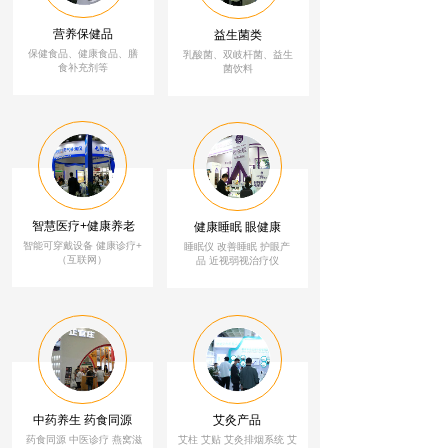
营养保健品
益生菌类
保健食品、健康食品、膳
乳酸菌、双岐杆菌、益生
食补充剂等
菌饮料
智慧医疗+健康养老
健康睡眠 眼健康
智能可穿戴设备 健康诊疗+
睡眠仪 改善睡眠
护
眼
产
（互联网）
品 近视弱视治疗仪
中药养生 药食同源
艾灸产品
药食同源 中医诊疗 燕窝滋
艾柱 艾贴 艾灸排烟系统 艾