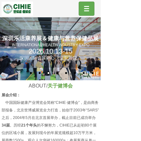
深圳乐活康养展＆健康与营养保健品展
INTERNATIONAL HEALTH INDUSTRY EXPO
2026.10.13-15
深圳国际会展中心（宝安新馆）
ABOUT/
关于健博会
展会介绍：
中国国际健康产业博览会简称“CIHIE·健博会”，是由商务
部报备，北京世博威展览全力打造，始创于2003年“SARS”
之后，2004年5月在北京首展举办，截止目前已成功举办
34届
。历经
21个年头
的不懈努力，CIHIE已从起初80个展
位的区域小展，发展到现今的年展览规模超10万平方米，
展商数1500+，观众人次突破160000+；参展客商从单一