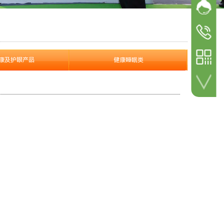
网站客
加微信 咨询详情！
参展
参观咨询
18600498
参展咨询
康及护眼产品
健康睡眠类
18600498
扫一扫 关注公众号！