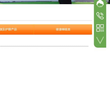
网站客
加微信 咨询详情！
参展
参观咨询
18600498
参展咨询
康及护眼产品
健康睡眠类
18600498
扫一扫 关注公众号！