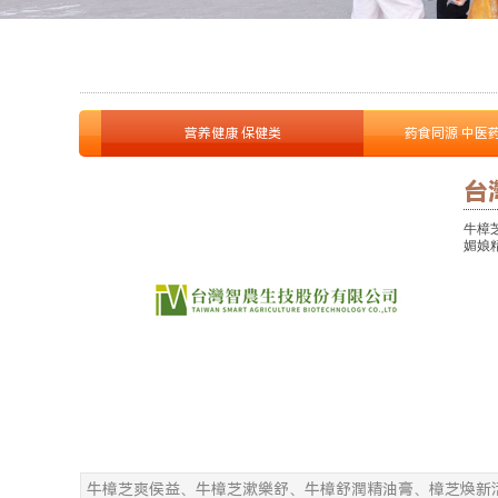
营养健康 保健类
药食同源 中医
台
牛樟
媚娘
牛樟芝爽侯益、牛樟芝漱樂舒、牛樟舒潤精油膏、樟芝煥新