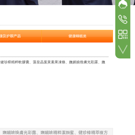
网站客
加微信 咨询详情！
参展
参观咨询
18600498
参展咨询
康及护眼产品
健康睡眠类
18600498
扫一扫 关注公众号！
、健珍樟精粹軟膠囊、藻皇晶葉黃素果凍條、嫵媚娘煥膚光彩露、嫵
、嫵媚娘煥膚光彩露、嫵媚娘精粹潔顏蜜、健珍樟精萃複方