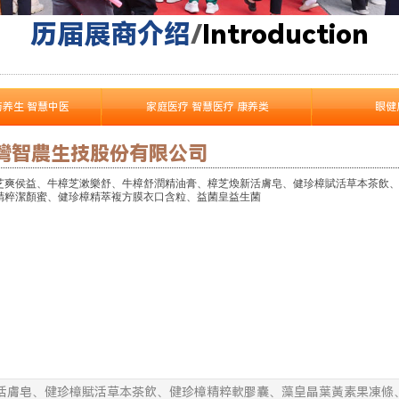
历届展商介绍
/
I
ntroduction
药养生 智慧中医
家庭医疗 智慧医疗 康养类
眼健
灣智農生技股份有限公司
芝爽侯益、牛樟芝漱樂舒、牛樟舒潤精油膏、樟芝煥新活膚皂、健珍樟賦活草本茶飲
了解更多产品 >
精粹潔顏蜜、健珍樟精萃複方膜衣口含粒、益菌皇益生菌
活膚皂、健珍樟賦活草本茶飲、健珍樟精粹軟膠囊、藻皇晶葉黃素果凍條