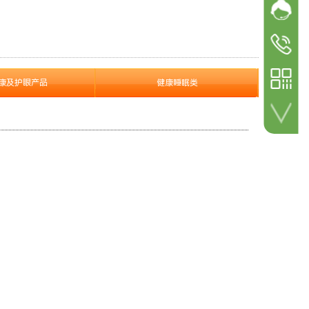
网站客
加微信 咨询详情！
参展
参观咨询
18600498
参展咨询
康及护眼产品
健康睡眠类
18600498
扫一扫 关注公众号！