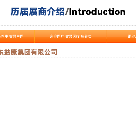
历届展商介绍
/
I
ntroduction
药养生 智慧中医
家庭医疗 智慧医疗 康养类
眼健
东益康集团有限公司
了解更多产品 >