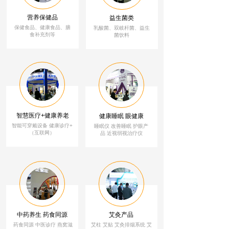
营养保健品
益生菌类
保健食品、健康食品、膳
乳酸菌、双岐杆菌、益生
食补充剂等
菌饮料
智慧医疗+健康养老
健康睡眠 眼健康
智能可穿戴设备 健康诊疗+
睡眠仪 改善睡眠
护
眼
产
（互联网）
品 近视弱视治疗仪
中药养生 药食同源
艾灸产品
药食同源 中医诊疗 燕窝滋
艾柱 艾贴 艾灸排烟系统 艾