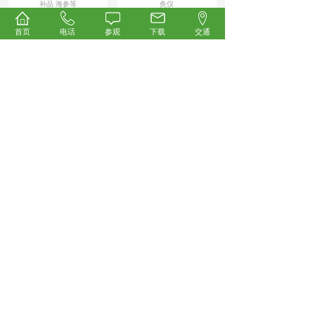
补品 海参等
灸仪
首页
电话
参观
下载
交通
News/
展会新闻
开幕倒计时！2026第35届中国国际健康产业博览会
4.23重磅启幕，科技创新领航万亿大健康蓝海！
承载行业厚望、汇聚全产业链资源，被誉为
大健康产业“风向标”与“晴雨表”的2026第35
届中国国际健康产业博览会
【详细】
2026-04-22
群雄逐鹿！众多微高压氧舱企业强势集结，抢占万
亿科技氧生新风口！
本届展会汇聚众多展商与观众，涵盖营养保
健、药食同源、中医药养生、AI智慧医疗、
康复理疗、氢健康产品、健康饮用水
【详细】
2026-04-22
邀您共启数字中医新时代！中科尚易AI循经机器人
将亮相2026第35届中国国际健康产业博览会
2026年4月23—25日，中科尚易将携其AI循
经机器人重磅亮相第35届中国国际健康产业
博览会。这场汇聚大健康
【详细】