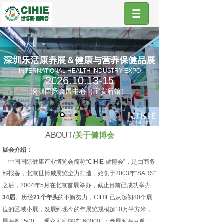
深圳乐活康养展＆健康与营养保健品展
INTERNATIONAL HEALTH INDUSTRY EXPO
2026.10.13-15
深圳国际会展中心（宝安新馆）
ABOUT/
关于健博会
展会介绍：
中国国际健康产业博览会简称“CIHIE·健博会”，是由商务
部报备，北京世博威展览全力打造，始创于2003年“SARS”
之后，2004年5月在北京首展举办，截止目前已成功举办
34届
。历经
21个年头
的不懈努力，CIHIE已从起初80个展
位的区域小展，发展到现今的年展览规模超10万平方米，
展商数1500+，观众人次突破160000+；参展客商从单一