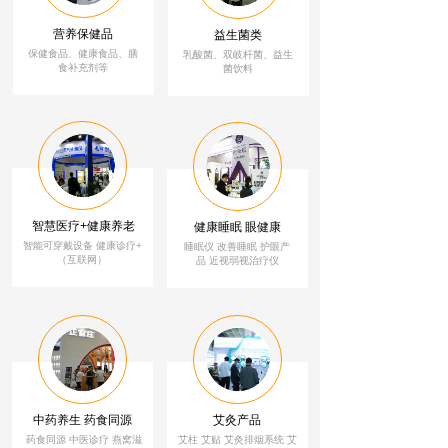
营养保健品
益生菌类
保健食品、健康食品、膳
乳酸菌、双岐杆菌、益生
食补充剂等
菌饮料
智慧医疗+健康养老
健康睡眠 眼健康
智能可穿戴设备 健康诊疗+
睡眠仪 改善睡眠
护
眼
产
（互联网）
品 近视弱视治疗仪
中药养生 药食同源
艾灸产品
药食同源 中医诊疗 燕窝滋
艾柱 艾贴 艾灸排烟系统 艾