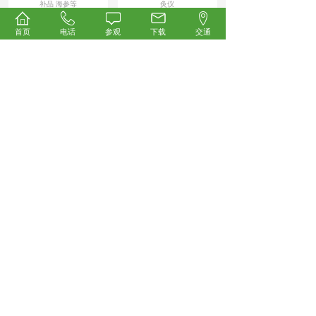
补品 海参等
灸仪
首页
电话
参观
下载
交通
News/
展会新闻
开幕倒计时！2026第35届中国国际健康产业博览会
4.23重磅启幕，科技创新领航万亿大健康蓝海！
承载行业厚望、汇聚全产业链资源，被誉为
大健康产业“风向标”与“晴雨表”的2026第35
届中国国际健康产业博览会
【详细】
2026-04-22
群雄逐鹿！众多微高压氧舱企业强势集结，抢占万
亿科技氧生新风口！
本届展会汇聚众多展商与观众，涵盖营养保
健、药食同源、中医药养生、AI智慧医疗、
康复理疗、氢健康产品、健康饮用水
【详细】
2026-04-22
邀您共启数字中医新时代！中科尚易AI循经机器人
将亮相2026第35届中国国际健康产业博览会
2026年4月23—25日，中科尚易将携其AI循
经机器人重磅亮相第35届中国国际健康产业
博览会。这场汇聚大健康
【详细】