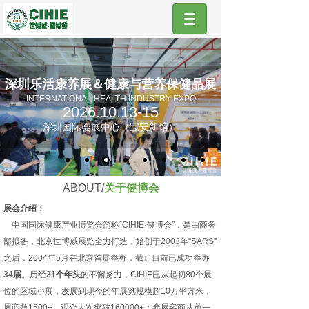
深圳乐活康养展＆健康与营养保健品展
INTERNATIONAL HEALTH INDUSTRY EXPO
2026.10.13-15
深圳国际会展中心（宝安新馆）
ABOUT/
关于健博会
展会介绍：
中国国际健康产业博览会简称“CIHIE·健博会”，是由商务
部报备，北京世博威展览全力打造，始创于2003年“SARS”
之后，2004年5月在北京首展举办，截止目前已成功举办
34届
。历经
21个年头
的不懈努力，CIHIE已从起初80个展
位的区域小展，发展到现今的年展览规模超10万平方米，
展商数1500+，观众人次突破160000+；参展客商从单一