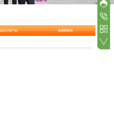
网站客
加微信 咨询详情！
参展
参观咨询
18600498
参展咨询
康及护眼产品
健康睡眠类
18600498
扫一扫 关注公众号！